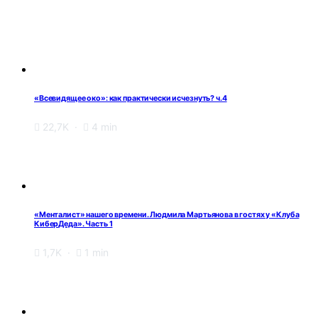
«Всевидящее око»: как практически исчезнуть? ч.4
22,7K
4 min
«Менталист» нашего времени. Людмила Мартьянова в гостях у «Клуба
КиберДеда». Часть 1
1,7K
1 min