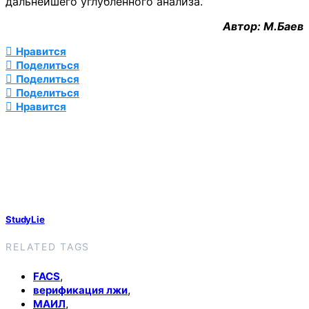
дальнейшего углубленного анализа.
Автор: М.Баев
Нравится
Поделиться
Поделиться
Поделиться
Нравится
StudyLie
RELATED TAGS
,
FACS
,
верификация лжи
,
МАИЛ