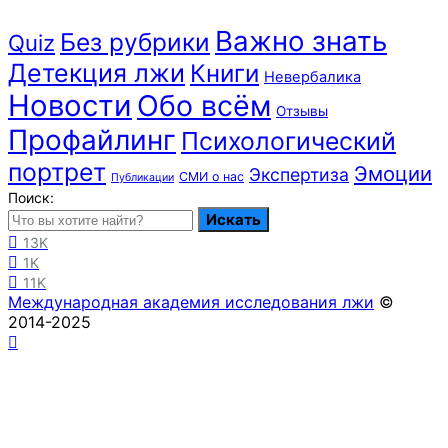
Важно знать
Без рубрики
Quiz
Детекция лжи
Книги
Невербалика
Новости
Обо всём
Отзывы
Профайлинг
Психологический
портрет
Эмоции
Экспертиза
СМИ о нас
Публикации
Поиск:
Искать
13K
1K
11K
Международная академия исследования лжи
©
2014-2025