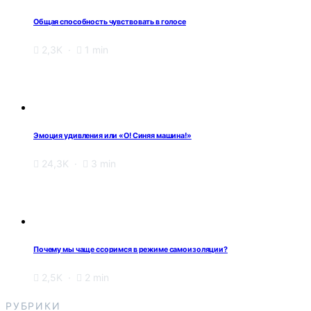
Общая способность чувствовать в голосе
2,3K
1 min
Эмоция удивления или «О! Синяя машина!»
24,3K
3 min
Почему мы чаще ссоримся в режиме самоизоляции?
2,5K
2 min
РУБРИКИ