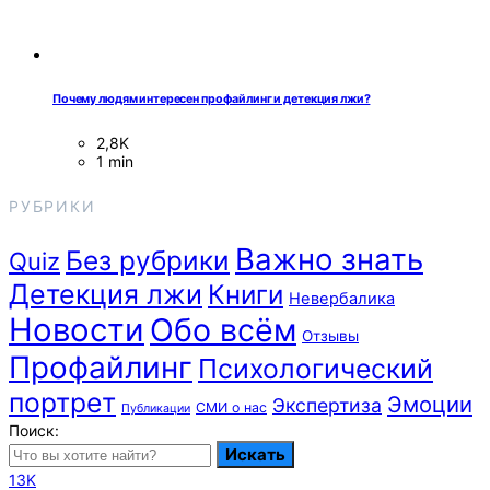
Почему людям интересен профайлинг и детекция лжи?
2,8K
1 min
РУБРИКИ
Важно знать
Без рубрики
Quiz
Детекция лжи
Книги
Невербалика
Новости
Обо всём
Отзывы
Профайлинг
Психологический
портрет
Эмоции
Экспертиза
СМИ о нас
Публикации
Поиск:
Искать
13K