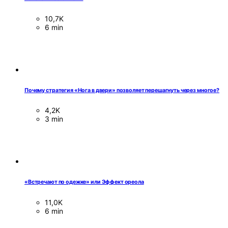
10,7K
6 min
Почему стратегия «Нога в двери» позволяет перешагнуть через многое?
4,2K
3 min
«Встречают по одежке» или Эффект ореола
11,0K
6 min