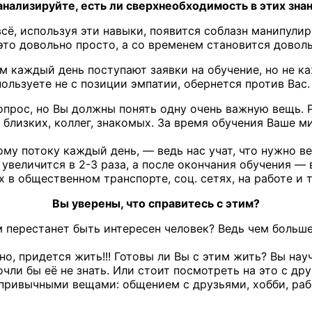
нализируйте, есть ли сверхнеобходимость в этих зна
всё, используя эти навыки, появится соблазн манипули
это довольно просто, а со временем становится доволь
ам каждый день поступают заявки на обучение, но не 
ользуете не с позиции эмпатии, обернется против Вас.
вопрос, но Вы должны понять одну очень важную вещь. 
, близких, коллег, знакомых. За время обучения Ваше 
му потоку каждый день, — ведь нас учат, что нужно ве
величится в 2-3 раза, а после окончания обучения — в
в общественном транспорте, соц. сетях, на работе и т
Вы уверены, что справитесь с этим?
 перестанет быть интересен человек? Ведь чем больше
о, придется жить!!! Готовы ли Вы с этим жить? Вы науч
очли бы её не знать. Или стоит посмотреть на это с д
ривычными вещами: общением с друзьями, хобби, работ