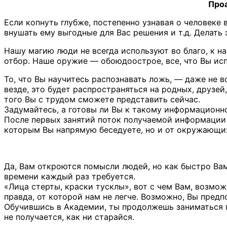
Проа
Если копнуть глубже, постепенно узнавая о человеке 
внушать ему выгодные для Вас решения и т.д. Делать 
Нашу магию люди не всегда используют во благо, к н
отбор. Наше оружие — обоюдоострое, все, что Вы исп
То, что Вы научитесь распознавать ложь, — даже не 
везде, это будет распространяться на родных, друзей
того Вы с трудом сможете представить сейчас.
Задумайтесь, а готовы ли Вы к такому информационно
После первых занятий поток получаемой информации у
которым Вы напрямую беседуете, но и от окружающих 
Да, Вам откроются помысли людей, но как быстро Вам
времени каждый раз требуется.
«Лица стерты, краски тусклы», вот с чем Вам, возможн
правда, от которой нам не легче. Возможно, Вы предп
Обучившись в Академии, ты продолжешь заниматься п
не получается, как ни старайся.