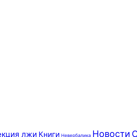
Новости
О
екция лжи
Книги
Невербалика