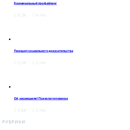
Криминальный профайлинг
9,3K
4 min
Принцип социального доказательства
3,0K
2 min
Ой, насмешили! Психология юмора
3,8K
3 min
РУБРИКИ