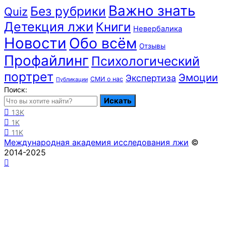
Важно знать
Без рубрики
Quiz
Детекция лжи
Книги
Невербалика
Новости
Обо всём
Отзывы
Профайлинг
Психологический
портрет
Эмоции
Экспертиза
СМИ о нас
Публикации
Поиск:
Искать
13K
1K
11K
Международная академия исследования лжи
©
2014-2025