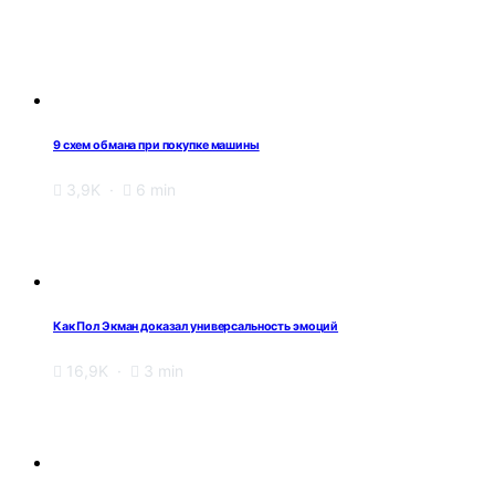
9 схем обмана при покупке машины
3,9K
6 min
Как Пол Экман доказал универсальность эмоций
16,9K
3 min