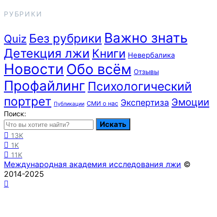
РУБРИКИ
Важно знать
Без рубрики
Quiz
Детекция лжи
Книги
Невербалика
Новости
Обо всём
Отзывы
Профайлинг
Психологический
портрет
Эмоции
Экспертиза
СМИ о нас
Публикации
Поиск:
Искать
13K
1K
11K
Международная академия исследования лжи
©
2014-2025