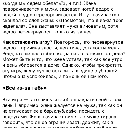
«когда мы сядем обедать?», и т.п.). Жена
поворачивается к мужу, задевает ногой ведро с
водой, ведро переворачивается. И тут начинается
скандал со слов жены: ««Посмотри, что я из-за тебя
наделала». Она выставляет мужа виноватым, хотя
ведро перевернулось только из-за нее.
Как остановить игру?
Повторюсь, что перевернутое
ведро – причина злости, негатива, усталости жены.
Ведь, кто из нас любит, когда нас отвлекают от дела?
Может быть и то, что жена устала, так как все утро
и день убирается в доме. Однако, чтобы прекратить
эту игру, жену лучше оставить наедине с уборкой,
чтобы она успокоилась, и помочь ей немного.
«Всё из-за тебя»
Эта игра — это лишь способ оправдать свой страх,
лень. Например, жена жалуется на мужа, так как он
не отпускает ее в бар/клуб/кафе, посидеть с
подругами. Жена начинает видеть в муже тирана,
говорить, что он ее ограничивает, держит, как в
клетке, она ничего не может добиться и всё из-за