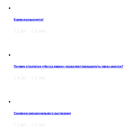
Какие разные дети!
2,8K
3 min
Почему стратегия «Нога в двери» позволяет перешагнуть через многое?
4,2K
3 min
Синдром эмоционального выгорания
2,8K
2 min