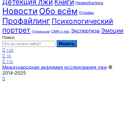
Детекция лжи
Книги
Невербалика
Новости
Обо всём
Отзывы
Профайлинг
Психологический
портрет
Эмоции
Экспертиза
СМИ о нас
Публикации
Поиск:
Искать
13K
1K
11K
Международная академия исследования лжи
©
2014-2025