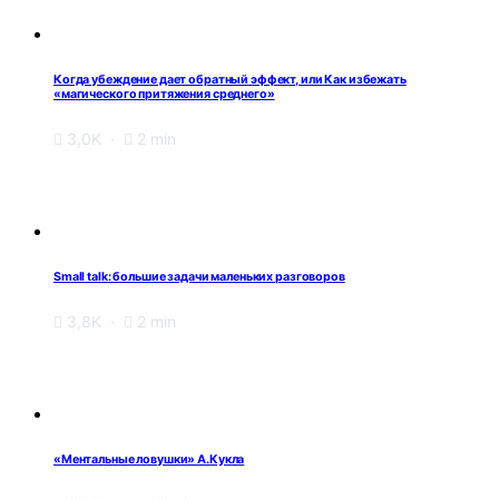
Когда убеждение дает обратный эффект, или Как избежать
«магического притяжения среднего»
3,0K
2 min
Small talk: большие задачи маленьких разговоров
3,8K
2 min
«Ментальные ловушки» А.Кукла