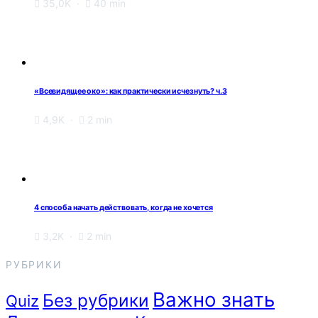
35,0K
40 min
«Всевидящее око»: как практически исчезнуть? ч.3
4,9K
2 min
4 способа начать действовать, когда не хочется
3,2K
2 min
РУБРИКИ
Важно знать
Без рубрики
Quiz