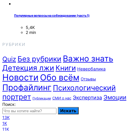
Популярные вопросы на собеседовании (часть 1)
5,4K
2 min
РУБРИКИ
Важно знать
Без рубрики
Quiz
Детекция лжи
Книги
Невербалика
Новости
Обо всём
Отзывы
Профайлинг
Психологический
портрет
Эмоции
Экспертиза
СМИ о нас
Публикации
Поиск:
Искать
13K
1K
11K