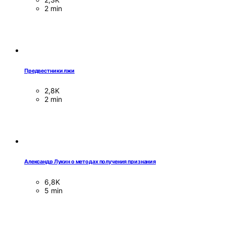
2 min
Предвестники лжи
2,8K
2 min
Александр Лукин о методах получения признания
6,8K
5 min