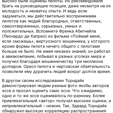
высоко были оценены пилоты. Их рекомендовали
брать на руководящие позиции, даже несмотря на их
молодость и нехватку опыта. И ведь если
задуматься, мы действительно воспринимаем
пилотов как людей благородных, ответственных,
самоотверженных, серьезных, умных и
положительных. Вспомните Френка Абигнейла
(Леонардо ди Каприо) из фильма «Поймай меня,
если сможешь», виртуозного мошенника, у которого
кроме формы пилота ничего общего с пилотами
больше не было. Не имея никаких знаний, он работал
в авиакомпании, побывал в разных уголках мира и
получил благодаря мошенничеству три миллиона
долларов. Ореол пилота и чертовская обаятельность
позволили ему дурачить людей вокруг долгое время.
В другом своем исследовании Торндайк
демонстрировал людям разные фото якобы авторов
эссе и просил оценить само эссе. Что ожидаемо,
одно и то же эссе оценивалось по-разному. Более
привлекательный «автор» получал высокие оценки, а
непривлекательный – низкие. Так, Эдвард Торндайк
обнаружил высокую корреляцию распространения