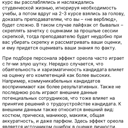
курс вы расслаблялись и наслаждались
студенческой жизнью, игнорируя необходимость
учебы, а потом вдруг на 2-3 курсе взялись за голову,
доказать преподавателям, что вы – «не верблюд»,
будет сложно. В таком случае лайфхак от бывалых –
скреплять зачетку с оценками за прошлые сессии
скрепкой, тогда преподавателю будет неудобно при
вас убирать скрепку и рассматривать ваши оценки,
и ему придется оценивать ваши знания по факту.
При подборе персонала эффект ореола часто играет
с hr-ми злую шутку. Нередко случается, что
обаятельность и харизматичность кандидата влияет
на оценку его компетенций как более высоких.
Например, коммуникабельных кандидатов
воспринимают как более результативных. Также не
последнюю роль играют внешние данные
потенциальных сотрудников, что тоже влияет на
принятие решений о трудоустройстве кандидата. К
внешним данным также относится внешний вид:
костюм, прическа, маникюр, макияж, общая
аккуратность, и даже парфюм. Здесь эффект ореола
является источником ошибок в оценке личности,