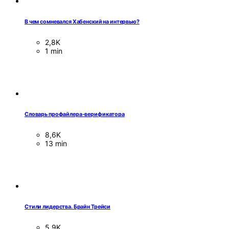
В чем сомневался Хабенский на интервью?
2,8K
1 min
Словарь профайлера-верификатора
8,6K
13 min
Стили лидерства. Брайн Трейси
5,9K