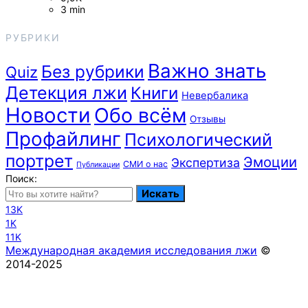
3 min
РУБРИКИ
Важно знать
Без рубрики
Quiz
Детекция лжи
Книги
Невербалика
Новости
Обо всём
Отзывы
Профайлинг
Психологический
портрет
Эмоции
Экспертиза
СМИ о нас
Публикации
Поиск:
Искать
13K
1K
11K
Международная академия исследования лжи
©
2014-2025