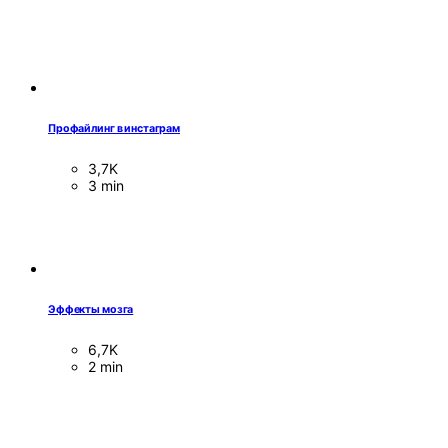
Профайлинг в инстаграм
3,7K
3 min
Эффекты мозга
6,7K
2 min