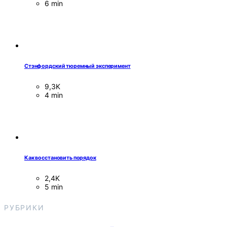
6 min
Стэнфордский тюремный эксперимент
9,3K
4 min
Как восстановить порядок
2,4K
5 min
РУБРИКИ