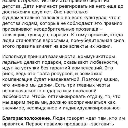
нашей стороны
. Истоки это правило берет из
детства. Дети начинают реагировать на него еще до
достижения двух лет. Оно настолько
фундаментально заложено во всех культурах, что с
детства людям, которые не соблюдают это правило
присваивают неодобрительные прозвища –
халявщик, тунеядец, паразит. К тому времени, когда
люди становятся взрослыми, пре-убедительная сила
этого правила влияет на все аспекты их жизни.
Используя принцип взаимности, коммуникаторы
первыми
делают подарки, оказывают любезности,
идут на уступки без гарантий компенсаций. Это
риск, ведь это трата ресурсов, и возможно
компенсация будет неадекватной. Поэтому важно,
что именно мы дарим. Есть три главных черты
первоначального подарка или оказанной
любезности. Чтобы оптимизировать отдачу,
то
, что
мы дарим первыми, должно восприниматься как
значимое, неожиданное и индивидуализированное.
Благорасположение
. Люди говорят «да» тем, кто им
нравится. Первое правило продавца – заставить