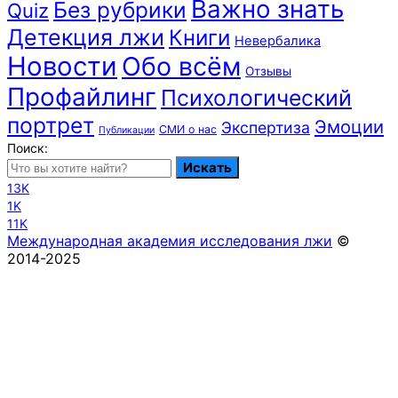
Важно знать
Без рубрики
Quiz
Детекция лжи
Книги
Невербалика
Новости
Обо всём
Отзывы
Профайлинг
Психологический
портрет
Эмоции
Экспертиза
СМИ о нас
Публикации
Поиск:
Искать
13K
1K
11K
Международная академия исследования лжи
©
2014-2025