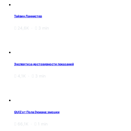
Тайвин Ланнистер
24,6K
3 min
Экспертиза достоверности показаний
4,1K
3 min
QUIZ от Пола Экмана: эмоции
66,1K
1 min