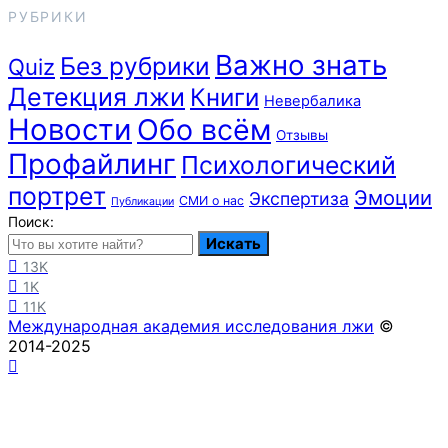
РУБРИКИ
Важно знать
Без рубрики
Quiz
Детекция лжи
Книги
Невербалика
Новости
Обо всём
Отзывы
Профайлинг
Психологический
портрет
Эмоции
Экспертиза
СМИ о нас
Публикации
Поиск:
Искать
13K
1K
11K
Международная академия исследования лжи
©
2014-2025