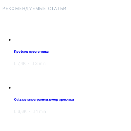
РЕКОМЕНДУЕМЫЕ СТАТЬИ
Профиль преступника
7,4K
3 min
Quiz: метапрограммы, юмор и реклама
6,6K
1 min