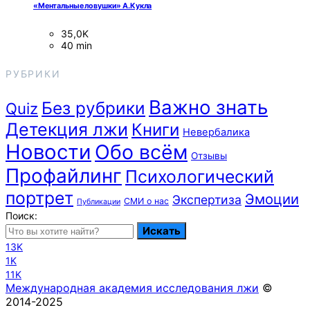
«Ментальные ловушки» А.Кукла
35,0K
40 min
РУБРИКИ
Важно знать
Без рубрики
Quiz
Детекция лжи
Книги
Невербалика
Новости
Обо всём
Отзывы
Профайлинг
Психологический
портрет
Эмоции
Экспертиза
СМИ о нас
Публикации
Поиск:
Искать
13K
1K
11K
Международная академия исследования лжи
©
2014-2025