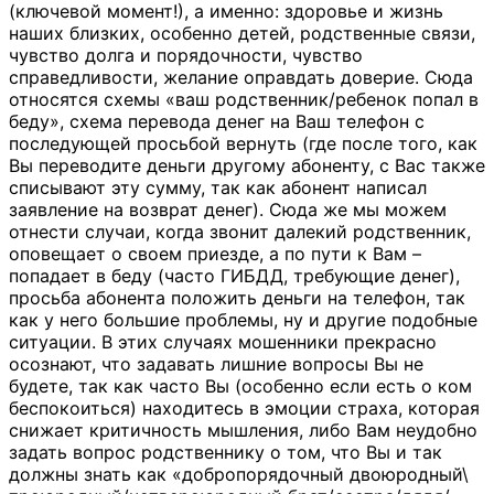
(ключевой момент!), а именно: здоровье и жизнь
наших близких, особенно детей, родственные связи,
чувство долга и порядочности, чувство
справедливости, желание оправдать доверие. Сюда
относятся схемы «ваш родственник/ребенок попал в
беду», схема перевода денег на Ваш телефон с
последующей просьбой вернуть (где после того, как
Вы переводите деньги другому абоненту, с Вас также
списывают эту сумму, так как абонент написал
заявление на возврат денег). Сюда же мы можем
отнести случаи, когда звонит далекий родственник,
оповещает о своем приезде, а по пути к Вам –
попадает в беду (часто ГИБДД, требующие денег),
просьба абонента положить деньги на телефон, так
как у него большие проблемы, ну и другие подобные
ситуации. В этих случаях мошенники прекрасно
осознают, что задавать лишние вопросы Вы не
будете, так как часто Вы (особенно если есть о ком
беспокоиться) находитесь в эмоции страха, которая
снижает критичность мышления, либо Вам неудобно
задать вопрос родственнику о том, что Вы и так
должны знать как «добропорядочный двоюродный\