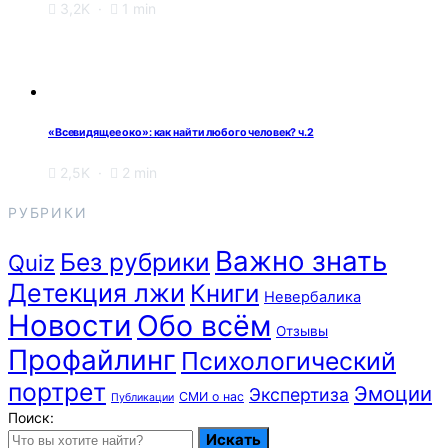
3,2K
1 min
«Всевидящее око»: как найти любого человек? ч.2
2,5K
2 min
РУБРИКИ
Важно знать
Без рубрики
Quiz
Детекция лжи
Книги
Невербалика
Новости
Обо всём
Отзывы
Профайлинг
Психологический
портрет
Эмоции
Экспертиза
СМИ о нас
Публикации
Поиск:
Искать