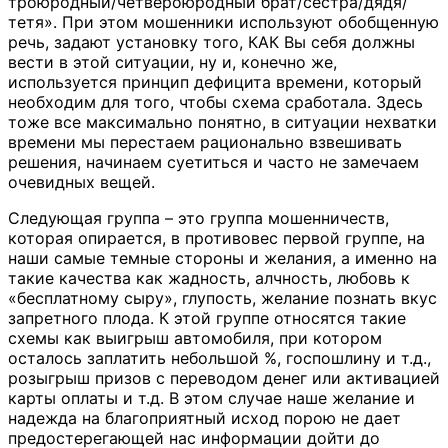
троюродный/четвероюродный брат/сестра/дядя/
тетя». При этом мошенники используют обобщенную
речь, задают установку того, КАК Вы себя должны
вести в этой ситуации, ну и, конечно же,
используется принцип дефицита времени, который
необходим для того, чтобы схема сработала. Здесь
тоже все максимально понятно, в ситуации нехватки
времени мы перестаем рационально взвешивать
решения, начинаем суетиться и часто не замечаем
очевидных вещей.
Следующая группа – это группа мошенничеств,
которая опирается, в противовес первой группе, на
наши самые темные стороны и желания, а именно на
такие качества как жадность, алчность, любовь к
«бесплатному сыру», глупость, желание познать вкус
запретного плода. К этой группе относятся такие
схемы как выигрыш автомобиля, при котором
осталось заплатить небольшой %, госпошлину и т.д.,
розыгрыш призов с переводом денег или активацией
карты оплаты и т.д. В этом случае наше желание и
надежда на благоприятный исход порою не дает
предостерегающей нас информации дойти до