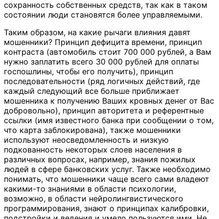
сохранность собственных средств, так как в таком
состоянии люди становятся более управляемыми.
Таким образом, на какие рычаги влияния давят
мошенники? Принцип дефицита времени, принцип
контраста (автомобиль стоит 700 000 рублей, а Вам
нужно заплатить всего 30 000 рублей для оплаты
госпошлины, чтобы его получить), принцип
последовательности (ряд логичных действий, где
каждый следующий все больше приближает
мошенника к получению Ваших кровных денег от Вас
добровольно), принцип авторитета и референтные
ссылки (имя известного банка при сообщении о том,
что карта заблокирована), также мошенники
используют неосведомленность и низкую
подкованность некоторых слоев населения в
различных вопросах, например, знания пожилых
людей в сфере банковских услуг. Также необходимо
понимать, что мошенники чаще всего сами владеют
какими-то знаниями в области психологии,
возможно, в области нейролингвистического
программирования, знают о принципах калибровки,
подстройки и ведения и умело пользуются ими. Не