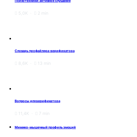
Психотехники: активное слушание
5,0K
2 min
Словарь профайлера-верификатора
8,6K
13 min
Вопросы для верификатора
11,4K
7 min
Мимико-мышечный профиль эмоций