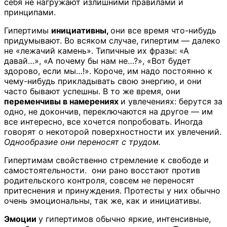
себя не нагружают излишними правилами и
принципами.
Гипертимы
инициативны,
они все время что-нибудь
придумывают. Во всяком случае, гипертим — далеко
не «лежачий камень». Типичные их фразы: «А
давай…», «А почему бы нам не…?», «Вот будет
здорово, если мы…!». Короче, им надо постоянно к
чему-нибудь прикладывать свою энергию, и они
часто бывают успешны. В то же время, они
переменчивы в намерениях
и увлечениях: берутся за
одно, не докончив, переключаются на другое — им
все интересно, все хочется попробовать. Иногда
говорят о некоторой поверхностности их увлечений.
Однообразие они переносят с трудом.
Гипертимам свойственно стремление к свободе и
самостоятельности. они рано восстают против
родительского контроля, совсем не переносят
притеснения и принуждения. Протесты у них обычно
очень эмоциональны, так же, как и инициативы.
Эмоции
у гипертимов обычно яркие, интенсивные,