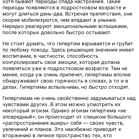
хотя бывают периоды спада настроения. Такие
периоды появляются в подростковом возрасте и
могут длиться день-два. Встречая препятствия, они
скорее мобилизуются, чем впадают в уныние.
Нередко реагируют эмоциональными вспышками,
после которых довольно быстро остывают.
Не стоит думать, что гипертим взрывается и грубит
по любому поводу. Здесь решающее значение имеет
воспитание, в частности, способность
контролировать свои эмоции, которая должна
появляться уже в подростковом возрасте. Тем не
менее, когда уж очень припечет, гипертимы вполне
обнаруживают свою горячность в словах, а то и в
делах.
Гипертимы вспыльчивы, но быстро отходят.
Гипертимам не очень свойственно задумываться над
чувствами других. В этом можно усмотреть их
некоторый эгоизм. Однако эгоизм гипертима «не
зловредный»; он происходит от слишком большого
«распространения вширь» себя — своих чувств,
увлечений и планов. Это неизбежно приводит к
вторжению в личное пространство тех, кто