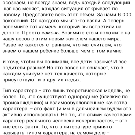
осознаем, не всегда знаем, ведь каждый следующий
шаг нас меняет, каждая ситуация открывает по
новому. Представьте весь этот объем. За нами 6 000
поколений. От каждого мы что-то взяли. А теперь
вспомните тот
камень
, который вы встретили на
дороге. Просто
камень
. Возьмите его и положите на
чашу весов с этим новым жителем нашего мира.
Разве не кажется странным, что мы считаем, что
знаем о нашем ребенке больше, чем о том камне.
Я хочу, чтобы вы понимали, все дети разные! И все
родители разные! Но это вовсе не означает, что в
каждом уникуме нет тех качеств, которые
присутствуют и в других людях.
Тип характера – это лишь теоретическая модель, не
более. То, что существуют однородные (близкие по
происхождению) и взаимообусловленные качества
характера, – это факт (и мы в дальнейшем будем это
активно использовать). Но то, что этими качествами
характер реального человека исчерпывается, – это
«не есть факт». То, что в литературе принято
называть типом характера, на самом деле –