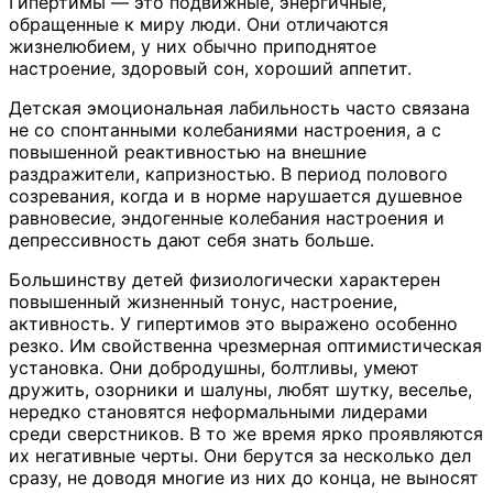
Гипертимы — это подвижные, энергичные,
обращенные к миру люди. Они отличаются
жизнелюбием, у них обычно приподнятое
настроение, здоровый сон, хороший аппетит.
Детская эмоциональная лабильность часто связана
не со спонтанными колебаниями настроения, а с
повышенной реактивностью на внешние
раздражители, капризностью. В период полового
созревания, когда и в норме нарушается душевное
равновесие, эндогенные колебания настроения и
депрессивность дают себя знать больше.
Большинству детей физиологически характерен
повышенный жизненный тонус, настроение,
активность. У гипертимов это выражено особенно
резко. Им свойственна чрезмерная оптимистическая
установка. Они добродушны, болтливы, умеют
дружить, озорники и шалуны, любят шутку, веселье,
нередко становятся неформальными лидерами
среди сверстников. В то же время ярко проявляются
их негативные черты. Они берутся за несколько дел
сразу, не доводя многие из них до конца, не выносят