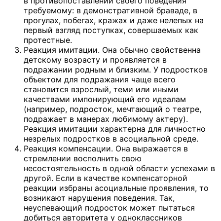
в противопоставлении своего поведения
требуемому: в демонстративной браваде, в
прогулах, побегах, кражах и даже нелепых на
первый взгляд поступках, совершаемых как
протестные.
Реакция имитации. Она обычно свойственна
детскому возрасту и проявляется в
подражании родным и близким. У подростков
объектом для подражания чаще всего
становится взрослый, теми или иными
качествами импонирующий его идеалам
(например, подросток, мечтающий о театре,
подражает в манерах любимому актеру).
Реакция имитации характерна для личностно
незрелых подростков в асоциальной среде.
Реакция компенсации. Она выражается в
стремлении восполнить свою
несостоятельность в одной области успехами в
другой. Если в качестве компенсаторной
реакции избраны асоциальные проявления, то
возникают нарушения поведения. Так,
неуспевающий подросток может пытаться
добиться авторитета у одноклассников