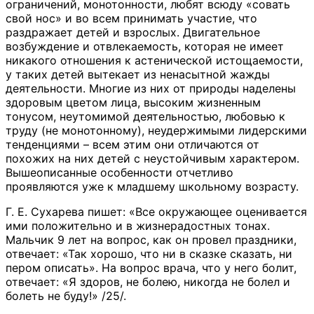
ограничений, монотонности, любят всюду «совать
свой нос» и во всем принимать участие, что
раздражает детей и взрослых. Двигательное
возбуждение и отвлекаемость, которая не имеет
никакого отношения к астенической истощаемости,
у таких детей вытекает из ненасытной жажды
деятельности. Многие из них от природы наделены
здоровым цветом лица, высоким жизненным
тонусом, неутомимой деятельностью, любовью к
труду (не монотонному), неудержимыми лидерскими
тенденциями – всем этим они отличаются от
похожих на них детей с неустойчивым характером.
Вышеописанные особенности отчетливо
проявляются уже к младшему школьному возрасту.
Г. Е. Сухарева пишет: «Все окружающее оценивается
ими положительно и в жизнерадостных тонах.
Мальчик 9 лет на вопрос, как он провел праздники,
отвечает: «Так хорошо, что ни в сказке сказать, ни
пером описать». На вопрос врача, что у него болит,
отвечает: «Я здоров, не болею, никогда не болел и
болеть не буду!» /25/.