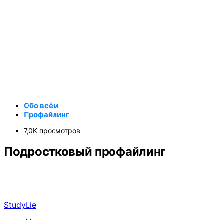
Обо всём
Профайлинг
7,0K просмотров
Подростковый профайлинг
StudyLie