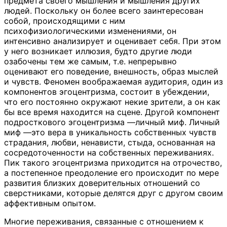
предмета своего мышления и мышления других
людей. Поскольку он более всего заинтересован
собой, происходящими с ним
психофизиологическими изменениями, он
интенсивно анализирует и оценивает себя. При этом
у него возникает иллюзия, будто другие люди
озабочены тем же самым, т.е. непрерывно
оценивают его поведение, внешность, образ мыслей
и чувств. Феномен воображаемая аудитория, один из
компонентов эгоцентризма, состоит в убеждении,
что его постоянно окружают некие зрители, а он как
бы все время находится на сцене. Другой компонент
подросткового эгоцентризма —личный миф. Личный
миф —это вера в уникальность собственных чувств
страдания, любви, ненависти, стыда, основанная на
сосредоточенности на собственных переживаниях.
Пик такого эгоцентризма приходится на отрочество,
а постепенное преодоление его происходит по мере
развития близких доверительных отношений со
сверстниками, которые делятся друг с другом своим
аффективным опытом.
Многие переживания, связанные с отношением к