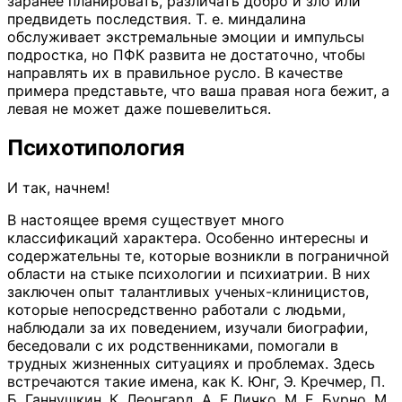
заранее планировать, различать добро и зло или
предвидеть последствия. Т. е. миндалина
обслуживает экстремальные эмоции и импульсы
подростка, но ПФК развита не достаточно, чтобы
направлять их в правильное русло. В качестве
примера представьте, что ваша правая нога бежит, а
левая не может даже пошевелиться.
Психотипология
И так, начнем!
В настоящее время существует много
классификаций характера. Особенно интересны и
содержательны те, которые возникли в пограничной
области на стыке психологии и психиатрии. В них
заключен опыт талантливых ученых-клиницистов,
которые непосредственно работали с людьми,
наблюдали за их поведением, изучали биографии,
беседовали с их родственниками, помогали в
трудных жизненных ситуациях и проблемах. Здесь
встречаются такие имена, как К. Юнг, Э. Кречмер, П.
Б. Ганнушкин, К. Леонгард, А. Е.Личко, М. Е. Бурно, М.