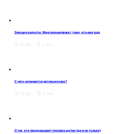
Эмоция радости. Мир принадлежит тому, кто ему рад
57,2K
3 min
С чего начинается детекция лжи?
10,0K
3 min
О тех, кто придумывает плоские шутки (да и не только)