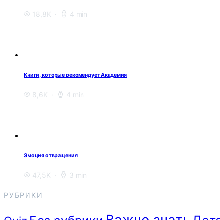
18,8K
4 min
Книги, которые рекомендует Академия
8,6K
4 min
Эмоция отвращения
47,5K
3 min
РУБРИКИ
Важно знать
Без рубрики
Дет