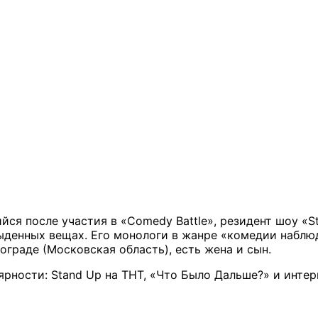
ся после участия в «Comedy Battle», резидент шоу «S
ыденных вещах. Его монологи в жанре «комедии наблю
ограде (Московская область), есть жена и сын.
рности: Stand Up на ТНТ, «Что Было Дальше?» и инте