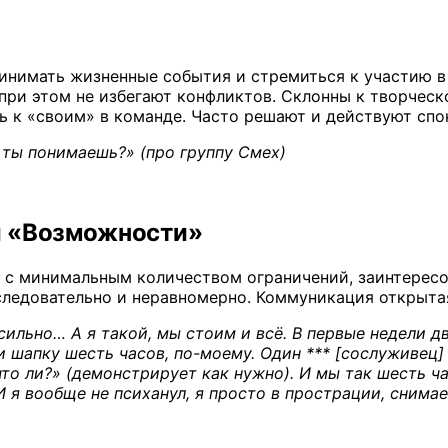
нимать жизненные события и стремиться к участию в 
 при этом не избегают конфликтов. Склонны к творчес
 к «своим» в команде. Часто решают и действуют спон
, ты понимаешь?» (про группу Смех)
и «Возможности»
, с минимальным количеством ограничений, заинтересо
следовательно и неравномерно. Коммуникация открытая
ильно… А я такой, мы стоим и всё. В первые недели дв
и шапку шесть часов, по-моему. Один *** [сослуживец]
о ли?» (демонстрирует как нужно). И мы так шесть час
 И я вообще не психанул, я просто в прострации, сним