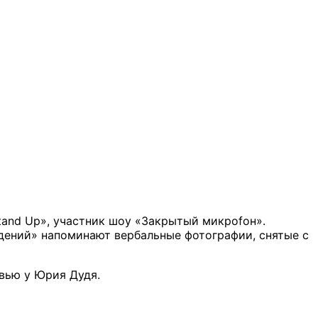
tand Up», участник шоу «Закрытый микроfон».
дений» напоминают вербальные фотографии, снятые с
рвью у Юрия Дудя.